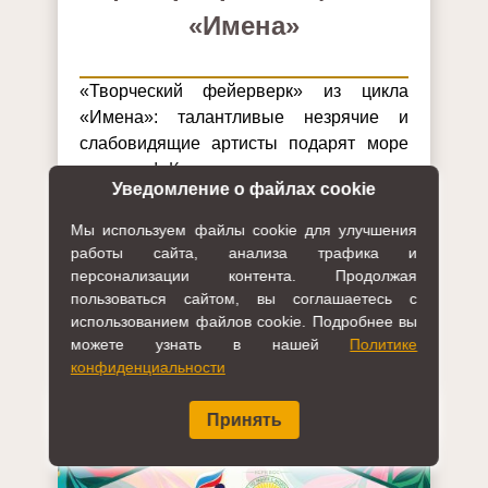
«Имена»
«Творческий фейерверк» из цикла
«Имена»: талантливые незрячие и
слабовидящие артисты подарят море
позитива! Классическая музыка, джаз,
Уведомление о файлах cookie
эстрада — заряжающая атмосфера
гарантирована...
Мы используем файлы cookie для улучшения
работы сайта, анализа трафика и
Место проведения:
Москва, ул.
персонализации контента. Продолжая
Куусинена, дом 19а
пользоваться сайтом, вы соглашаетесь с
использованием файлов cookie. Подробнее вы
12+
можете узнать в нашей
Политике
конфиденциальности
Принять