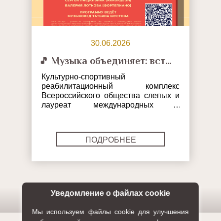
30.06.2026
🎵 Музыка объединяет: встреча с талантливым музыкантом Сергеем Санаторовым
Культурно-спортивный
реабилитационный комплекс
Всероссийского общества слепых и
лауреат международных и
всероссийских конкурсов Сергей
Санаторов приглашают вас посетить
онлайн-трансляцию
ПОДРОБНЕЕ
благотворительного концерта
«Музыкальные россыпи».
Уведомление о файлах cookie
Мы используем файлы cookie для улучшения