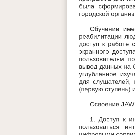
была сформирова
городской органи
Обучение име
реабилитации люд
доступ к работе 
экранного доступ
пользователям п
вывод данных на 
углублённое изу
для слушателей,
(первую ступень) 
Освоение JAWS
1. Доступ к 
пользоваться ин
цифровыми серви