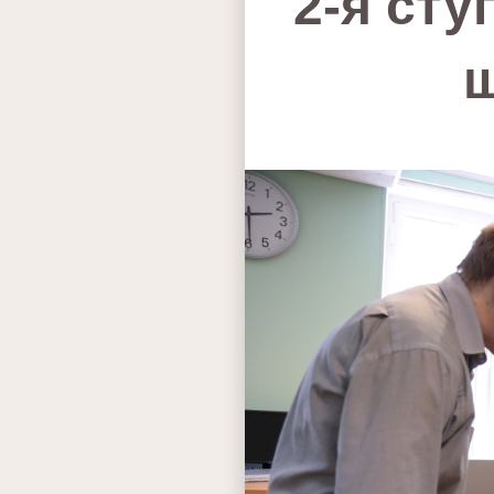
2‑я ст
ш