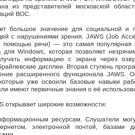
на из представителей московской област
заций ВОС.
ет большое значение для социальной и 
ей с нарушениями зрения. JAWS (Job Acc
с помощью речи) — это самая популярная
а для Windows, которая позволяет незряч
олучать информацию с экрана через озву
брайлевские дисплеи. Вторая ступень прогр
чение расширенного функционала JAWS. О
 которые уже освоили базовые навыки раб
или имеют первичные знания о её использов
 открывает широкие возможности:
информационным ресурсам. Слушатели могу
тернетом, электронной почтой, базами 
сами.