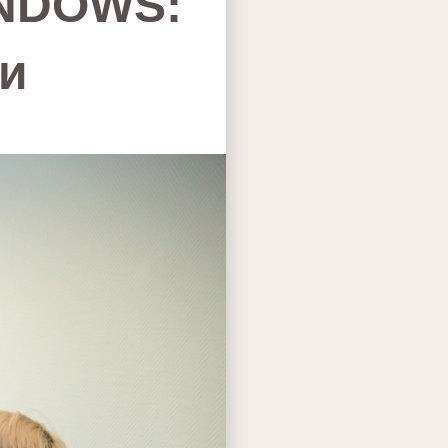
INDOWS:
ти