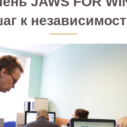
упень JAWS FOR W
аг к независимос