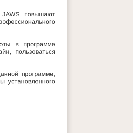
с JAWS повышают
офессионального
боты в программе
йн, пользоваться
данной программе,
ы установленного