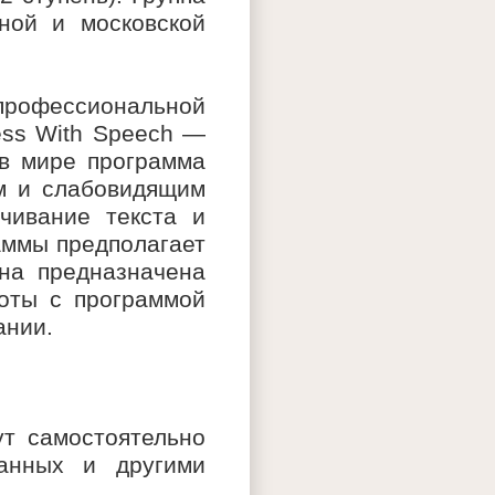
ной и московской
профессиональной
ess With Speech —
 в мире программа
им и слабовидящим
чивание текста и
аммы предполагает
на предназначена
оты с программой
ании.
т самостоятельно
данных и другими